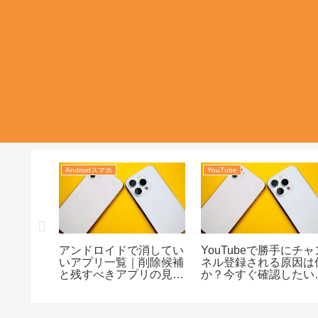
リ
Androidスマホ
YouTube
順に見る
アンドロイドで消してい
YouTubeで勝手にチャ
ととでき
いアプリ一覧｜削除候補
ネル登録される原因は
して迷わ
と残すべきアプリの見分
か？今すぐ確認したい
け方がわかる！
処の順番