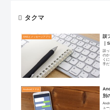
タクマ
誤
SNSとメッセージアプリ
｜
誤っ
のか
くに
手だ
A
Androidスマホ
別
An
ュー