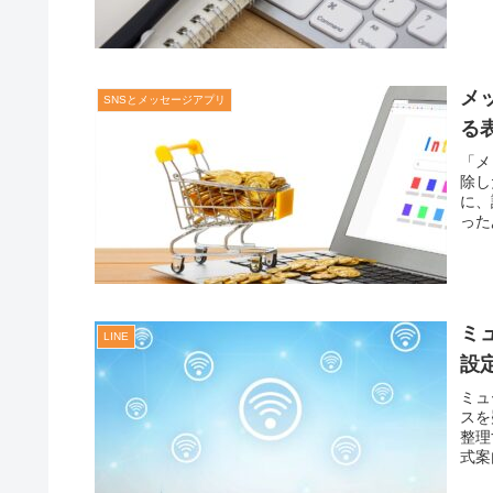
メ
SNSとメッセージアプリ
る
「メ
除し
に、
った
ミ
LINE
設
ミュ
スを
整理
式案