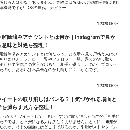
感じる人は少なくありません。実際にはAndroidの画面分割は便利
準機能ですが、OSの世代、ナビゲー...
2026.06.06
用解除済みアカウントとは何か｜Instagramで見か
る意味と対処を整理！
用解除済みアカウントとは何だろう」と表示を見て戸惑う人は少
ありません。フォロー一覧やフォロワー一覧、過去のやり取り、
まわりで突然この文言が出ると、相手が退会したのか、ブロック
たのか、あるいは不具合なのか判断しにくいからです。...
2026.06.06
ツイートの取り消しはバレる？｜気づかれる場面と
安を減らす見方を整理！
うっかりリツイートしてしまい、すぐに取り消したものの「相手に
たのでは」と不安になる人は少なくありません。とくに、通知が
だのか、相手の画面にはどこまで残るのか、引用ポストやタイム