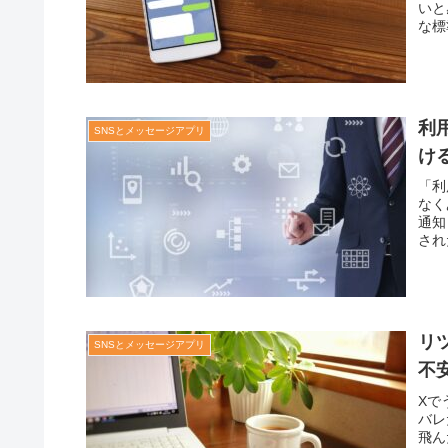
いと
な標
利
SNSとメッセージアプリ
け
「利
なく
通知
され
リ
SNSとメッセージアプリ
不
Xで
バレ
飛ん