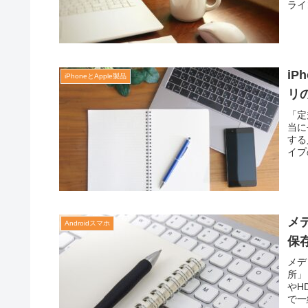
ライ
i
iPhoneとApple製品
リ
「定
当に
する
イプ
メ
Androidスマホ
保
メデ
所」
やH
で一