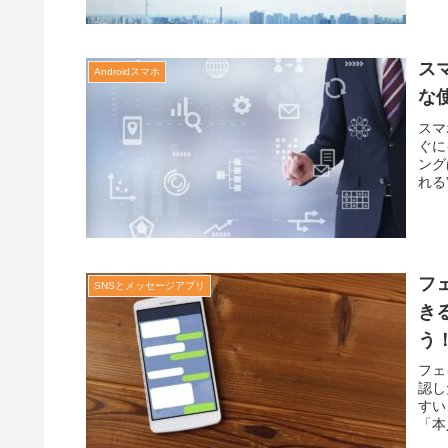
ス
Androidスマホ
な
スマ
ぐに
ング
れる
フ
SNSとメッセージアプリ
き
う
フェ
認し
すい
「本