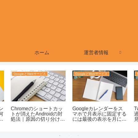
ホーム
運営者情報
GoogleとWebサービス
GoogleとWebサービス
ン
Chromeのショートカッ
Googleカレンダーをス
T
何
トが消えたAndroidの対
マホで月表示に固定する
対
処法｜原因の切り分けか
には最後の表示を月にそ
ら再作成まで迷わない！
ろえる｜設定で迷わず使
うコツまで整理！