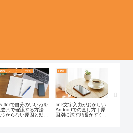
SNSとメッセージアプリ
LINE
LINE
witterで自分のいいねを
line文字入力がおかしい
LINE
過去まで確認する方法｜
Androidでの直し方｜原
ドは送
見つからない原因と効率
因別に試す順番がすぐわ
える？
よく振り返るコツ！
かる！
削除時