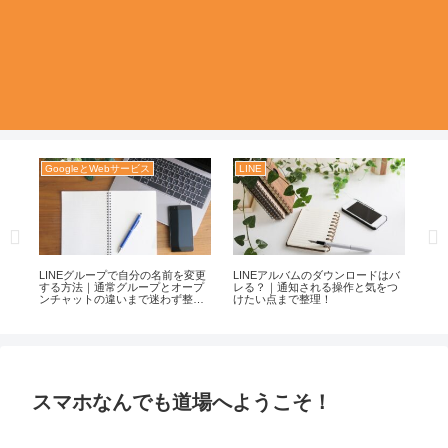
GoogleとWebサービス
LINE
LI
リ
LINEグループで自分の名前を変更
LINEアルバムのダウンロードはバ
LI
リ
する方法｜通常グループとオープ
レる？｜通知される操作と気をつ
活
ンチャットの違いまで迷わず整
けたい点まで整理！
と
理！
スマホなんでも道場へようこそ！