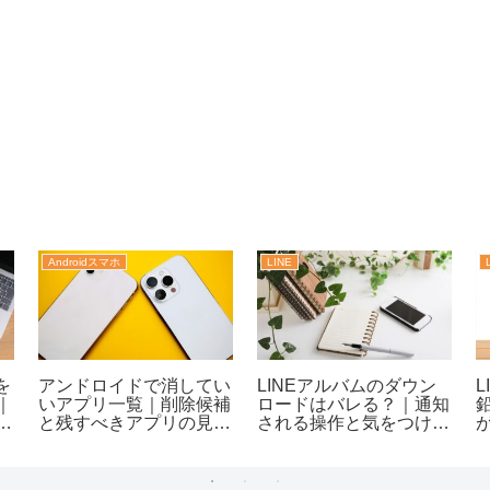
Androidスマホ
LINE
を
アンドロイドで消してい
LINEアルバムのダウン
｜
いアプリ一覧｜削除候補
ロードはバレる？｜通知
率
と残すべきアプリの見分
される操作と気をつけた
け方がわかる！
い点まで整理！