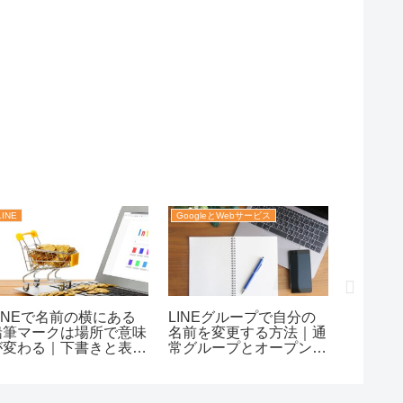
LINE
GoogleとWebサービス
SNSとメ
LINEで名前の横にある
LINEグループで自分の
誤フォ
鉛筆マークは場所で意味
名前を変更する方法｜通
消して
が変わる｜下書きと表示
常グループとオープンチ
ある｜S
名編集の違いまで迷わず
ャットの違いまで迷わず
と自然
理解！
整理！