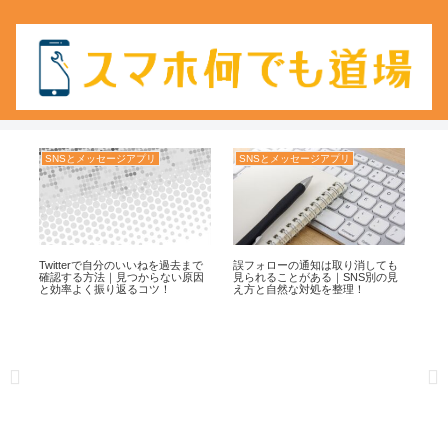
SNSとメッセージアプリ
SNSとメッセージアプリ
S
ない
Twitterで自分のいいねを過去まで
誤フォローの通知は取り消しても
Tw
で
確認する方法｜見つからない原因
見られることがある｜SNS別の見
確
と効率よく振り返るコツ！
え方と自然な対処を整理！
と