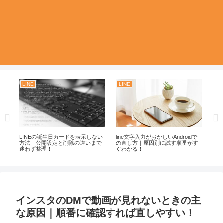
LINE
LINE
G
で
LINEの誕生日カードを表示しない
line文字入力がおかしいAndroidで
Ch
し
方法｜公開設定と削除の違いまで
の直し方｜原因別に試す順番がす
An
迷わず整理！
ぐわかる！
か
インスタのDMで動画が見れないときの主
な原因｜順番に確認すれば直しやすい！