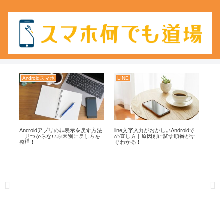
Androidスマホ
LINE
Yo
で
Androidアプリの非表示を戻す方法
line文字入力がおかしいAndroidで
Yo
し
｜見つからない原因別に戻し方を
の直し方｜原因別に試す順番がす
に
整理！
ぐわかる！
安