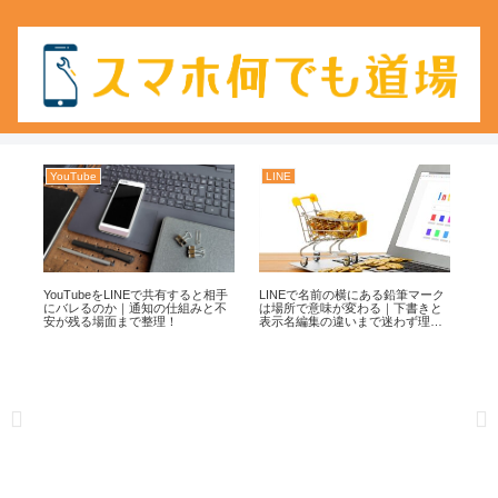
YouTube
LINE
An
はバ
YouTubeをLINEで共有すると相手
LINEで名前の横にある鉛筆マーク
An
つ
にバレるのか｜通知の仕組みと不
は場所で意味が変わる｜下書きと
ド
安が残る場面まで整理！
表示名編集の違いまで迷わず理
手
解！
理