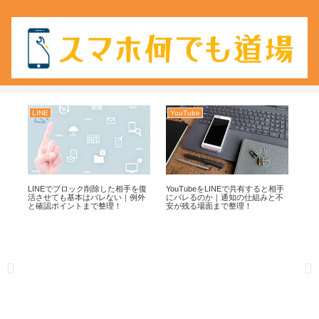
LINE
YouTube
An
録
LINEでブロック削除した相手を復
YouTubeをLINEで共有すると相手
An
し
活させても基本はバレない｜例外
にバレるのか｜通知の仕組みと不
ド
と確認ポイントまで整理！
安が残る場面まで整理！
手
理