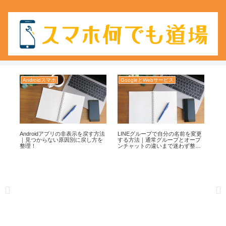
Androidスマホ
GoogleとWebサービス
LI
ない
Androidアプリの非表示を戻す方法
LINEグループで自分の名前を変更
LI
で
｜見つからない原因別に戻し方を
する方法｜通常グループとオープ
レ
整理！
ンチャットの違いまで迷わず整
け
理！