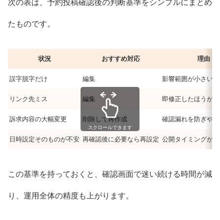
次の表は、予約投稿確認後の判断基準をシンプルにまとめ
たものです。
状況
おすすめ対応
理由
誤字脱字だけ
編集
影響範囲が小さいた
リンク先ミス
編集
即修正したほうが早
訴求内容の大幅変更
削除して再作成
確認漏れを防ぎやす
スクロールできます
日時設定そのものが不安
再確認後に必要なら再設定
公開タイミングが重
この基準を持っておくと、確認画面で迷い続ける時間が減
り、運用全体の精度も上がります。