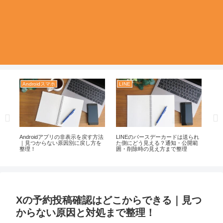
Androidスマホ
LINE
Yo
ーク
Androidアプリの非表示を戻す方法
LINEのバースデーカードは送られ
Yo
と
｜見つからない原因別に戻し方を
た側にどう見える？通知・公開範
に
整理！
囲・削除時の見え方まで整理
安
Xの予約投稿確認はどこからできる｜見つ
からない原因と対処まで整理！