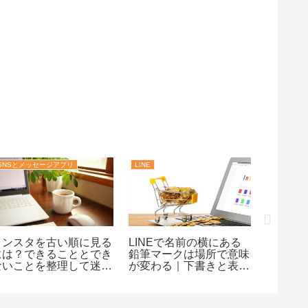
SNSとメッセージアプリ
LINE
LINE
インスタを古い順に見る
LINEで名前の横にある
LINE
には？できることとでき
鉛筆マークは場所で意味
ドは送
ないことを整理して迷わ
が変わる｜下書きと表示
える？
ず探せる！
名編集の違いまで迷わず
削除時
理解！