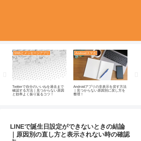
SNSとメッセージアプリ
Androidスマホ
S
dで
Twitterで自分のいいねを過去まで
Androidアプリの非表示を戻す方法
イ
す
確認する方法｜見つからない原因
｜見つからない原因別に戻し方を
き
と効率よく振り返るコツ！
整理！
て
LINEで誕生日設定ができないときの結論
｜原因別の直し方と表示されない時の確認