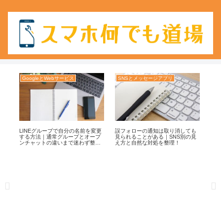
GoogleとWebサービス
SNSとメッセージアプリ
LI
まで
LINEグループで自分の名前を変更
誤フォローの通知は取り消しても
LI
因
する方法｜通常グループとオープ
見られることがある｜SNS別の見
方
ンチャットの違いまで迷わず整
え方と自然な対処を整理！
迷
理！