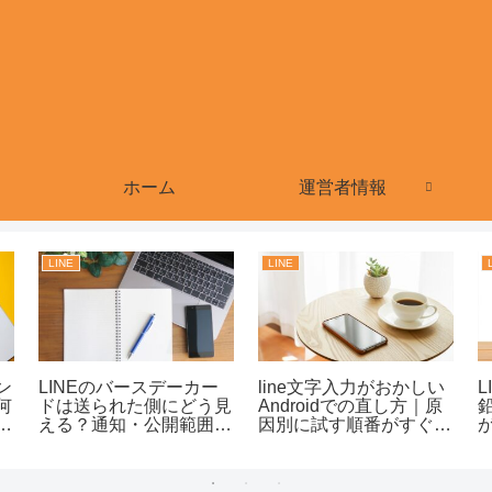
ホーム
運営者情報
LINE
LINE
ン
LINEのバースデーカー
line文字入力がおかしい
何
ドは送られた側にどう見
Androidでの直し方｜原
対
える？通知・公開範囲・
因別に試す順番がすぐわ
削除時の見え方まで整理
かる！