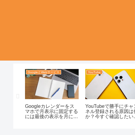
GoogleとWebサービス
YouTube
のダウン
Googleカレンダーをス
YouTubeで勝手にチャ
？｜通知
マホで月表示に固定する
ネル登録される原因は
をつけた
には最後の表示を月にそ
か？今すぐ確認したい
ろえる｜設定で迷わず使
処の順番
うコツまで整理！