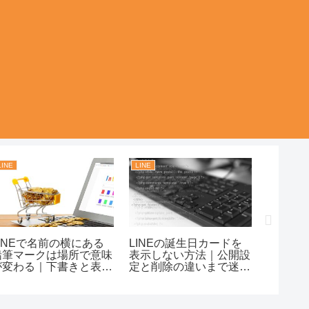
LINE
LINE
SNSとメ
LINEで名前の横にある
LINEの誕生日カードを
インス
鉛筆マークは場所で意味
表示しない方法｜公開設
には？
が変わる｜下書きと表示
定と削除の違いまで迷わ
ないこ
名編集の違いまで迷わず
ず整理！
ず探せ
理解！