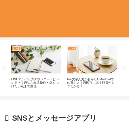
LINE
LINE
S
相手
LINEアルバムのダウンロードはバ
line文字入力がおかしいAndroidで
誤
不
レる？｜通知される操作と気をつ
の直し方｜原因別に試す順番がす
見ら
けたい点まで整理！
ぐわかる！
え
SNSとメッセージアプリ