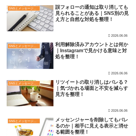
誤フォローの通知は取り消しても
SNSとメッセージアプリ
見られることがある｜SNS別の見
え方と自然な対処を整理！
2026.06.06
利用解除済みアカウントとは何か
SNSとメッセージアプリ
｜Instagramで見かける意味と対
処を整理！
2026.06.06
リツイートの取り消しはバレる？
SNSとメッセージアプリ
｜気づかれる場面と不安を減らす
見方を整理！
2026.06.06
メッセンジャーを削除してもバレ
SNSとメッセージアプリ
るのか｜相手に見える表示と消せ
る範囲を整理！