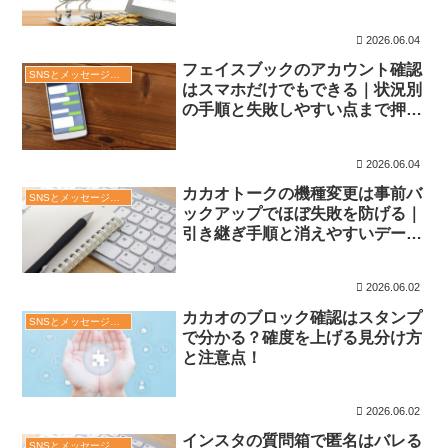
2026.06.04
フェイスブックのアカウント確認
SNSとメッセージアプリ
はスマホだけでもできる｜状況別
の手順と失敗しやすい点まで押さ
えよう！
2026.06.04
カカオトークの機種変更は事前バ
SNSとメッセージアプリ
ックアップでほぼ失敗を防げる｜
引き継ぎ手順と消えやすいデータ
の対策まで整理！
2026.06.02
カカオのブロック確認はスタンプ
SNSとメッセージアプリ
で分かる？確度を上げる見分け方
と注意点！
2026.06.02
インスタの質問箱で匿名はバレる
SNSとメッセージアプリ