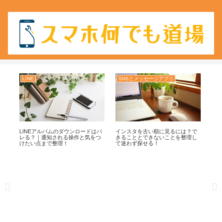
LINE
SNSとメッセージアプリ
LI
月表
LINEアルバムのダウンロードはバ
インスタを古い順に見るには？で
LI
月
レる？｜通知される操作と気をつ
きることとできないことを整理し
方
コ
けたい点まで整理！
て迷わず探せる！
迷