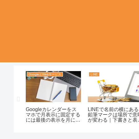
リ
GoogleとWebサービス
LINE
分のいいねを
Googleカレンダーをス
LINEで名前の横にある
る方法｜
マホで月表示に固定する
鉛筆マークは場所で意
因と効率
には最後の表示を月にそ
が変わる｜下書きと表
ツ！
ろえる｜設定で迷わず使
名編集の違いまで迷わ
うコツまで整理！
理解！