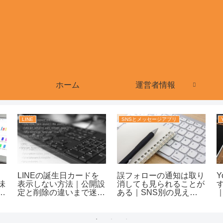
ホーム
運営者情報
LINE
SNSとメッセージアプリ
LINEの誕生日カードを
誤フォローの通知は取り
Y
味
表示しない方法｜公開設
消しても見られることが
示
定と削除の違いまで迷わ
ある｜SNS別の見え方
ず
ず整理！
と自然な対処を整理！