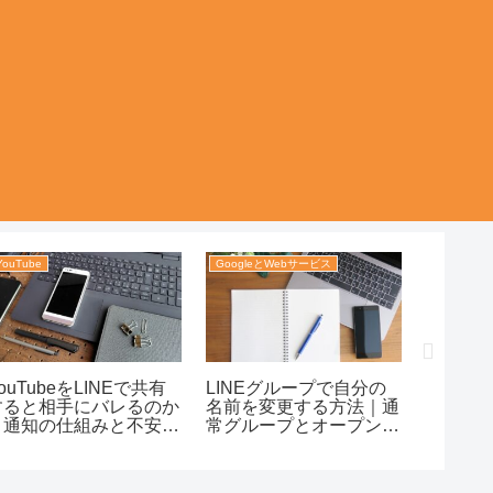
YouTube
GoogleとWebサービス
LINE
ouTubeをLINEで共有
LINEグループで自分の
LINE
すると相手にバレるのか
名前を変更する方法｜通
ドは送
｜通知の仕組みと不安が
常グループとオープンチ
える？
残る場面まで整理！
ャットの違いまで迷わず
削除時
整理！