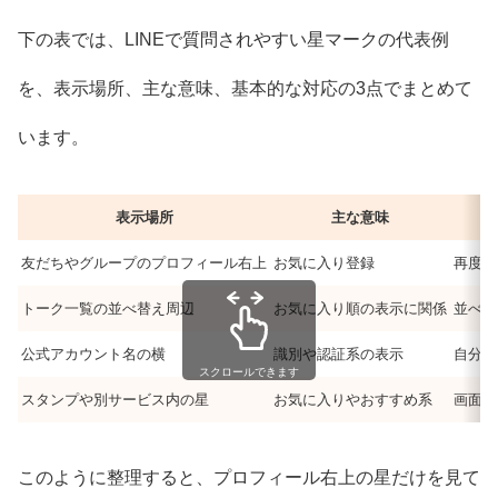
下の表では、LINEで質問されやすい星マークの代表例
を、表示場所、主な意味、基本的な対応の3点でまとめて
います。
表示場所
主な意味
友だちやグループのプロフィール右上
お気に入り登録
再度操
トーク一覧の並べ替え周辺
お気に入り順の表示に関係
並べ替
公式アカウント名の横
識別や認証系の表示
自分で
スクロールできます
スタンプや別サービス内の星
お気に入りやおすすめ系
画面ご
このように整理すると、プロフィール右上の星だけを見て