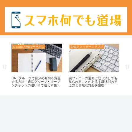
GoogleとWebサービス
SNSとメッセージアプリ
Yo
まで
LINEグループで自分の名前を変更
誤フォローの通知は取り消しても
Yo
因
する方法｜通常グループとオープ
見られることがある｜SNS別の見
に
ンチャットの違いまで迷わず整
え方と自然な対処を整理！
安
理！