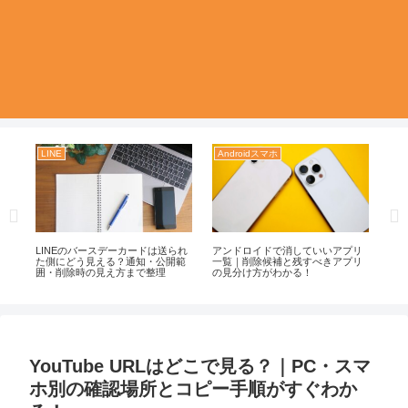
LINE
Androidスマホ
LI
変更
LINEのバースデーカードは送られ
アンドロイドで消していいアプリ
li
プ
た側にどう見える？通知・公開範
一覧｜削除候補と残すべきアプリ
の
囲・削除時の見え方まで整理
の見分け方がわかる！
ぐ
YouTube URLはどこで見る？｜PC・スマ
ホ別の確認場所とコピー手順がすぐわか