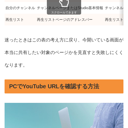
自分のチャンネル
チャンネルページまたはStudio基本情報
チャンネル画
スクロールできます
再生リスト
再生リストページのアドレスバー
再生リスト画
迷ったときはこの表の考え方に戻り、今開いている画面が
本当に共有したい対象のページかを見直すと失敗しにくく
なります。
PCでYouTube URLを確認する方法