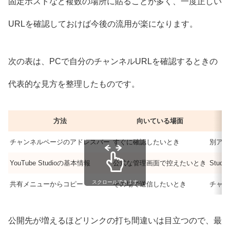
固定ポストなど複数の場所に貼ることが多く、一度正しい
URLを確認しておけば今後の流用が楽になります。
次の表は、PCで自分のチャンネルURLを確認するときの
代表的な見方を整理したものです。
方法
向いている場面
チャンネルページのアドレスバー
すぐに確認したいとき
別アカ
YouTube Studioの基本情報
公式な管理画面で控えたいとき
Stu
スクロールできます
共有メニューからコピー
その場で送信したいとき
チャン
公開先が増えるほどリンクの打ち間違いは目立つので、最