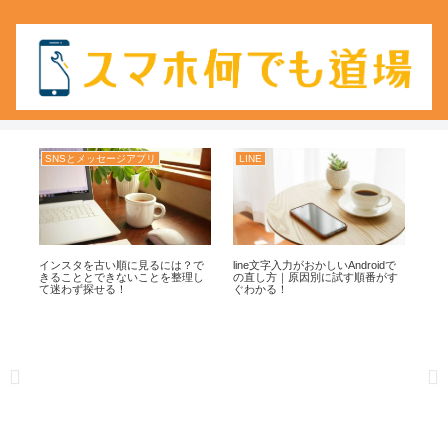
SNSとメッセージアプリ
LINE
LI
も
インスタを古い順に見るには？で
line文字入力がおかしいAndroidで
LI
見
きることとできないことを整理し
の直し方｜原因別に試す順番がす
た
て迷わず探せる！
ぐわかる！
囲