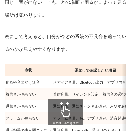
同じ「音が出ない」でも、どの場面で困るかによって見る
場所は変わります。
表にして考えると、自分が今どの系統の不具合を追ってい
るのかが見えやすくなります。
症状
優先して確認したい項目
動画や音楽だけ無音
メディア音量、Bluetooth出力、アプリ内音
着信音が鳴らない
着信音量、サイレント設定、着信音の選択状
通知音が鳴らない
通知音量、通知チャンネル設定、おやすみ時
アラームが鳴らない
アラーム音量、時計アプリ設定、消音関連機
スクロールできます
通話相手の声が聞こえない
通話音量、Bluetooth、受話口のふさがり